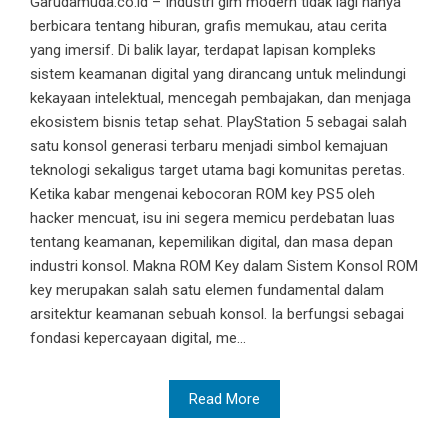
Garudamuda.co.id – Industri gim modern tidak lagi hanya
berbicara tentang hiburan, grafis memukau, atau cerita
yang imersif. Di balik layar, terdapat lapisan kompleks
sistem keamanan digital yang dirancang untuk melindungi
kekayaan intelektual, mencegah pembajakan, dan menjaga
ekosistem bisnis tetap sehat. PlayStation 5 sebagai salah
satu konsol generasi terbaru menjadi simbol kemajuan
teknologi sekaligus target utama bagi komunitas peretas.
Ketika kabar mengenai kebocoran ROM key PS5 oleh
hacker mencuat, isu ini segera memicu perdebatan luas
tentang keamanan, kepemilikan digital, dan masa depan
industri konsol. Makna ROM Key dalam Sistem Konsol ROM
key merupakan salah satu elemen fundamental dalam
arsitektur keamanan sebuah konsol. Ia berfungsi sebagai
fondasi kepercayaan digital, me...
Read More