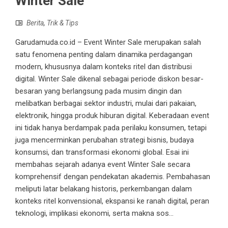
Winter Sale
Berita
,
Trik & Tips
Garudamuda.co.id – Event Winter Sale merupakan salah
satu fenomena penting dalam dinamika perdagangan
modern, khususnya dalam konteks ritel dan distribusi
digital. Winter Sale dikenal sebagai periode diskon besar-
besaran yang berlangsung pada musim dingin dan
melibatkan berbagai sektor industri, mulai dari pakaian,
elektronik, hingga produk hiburan digital. Keberadaan event
ini tidak hanya berdampak pada perilaku konsumen, tetapi
juga mencerminkan perubahan strategi bisnis, budaya
konsumsi, dan transformasi ekonomi global. Esai ini
membahas sejarah adanya event Winter Sale secara
komprehensif dengan pendekatan akademis. Pembahasan
meliputi latar belakang historis, perkembangan dalam
konteks ritel konvensional, ekspansi ke ranah digital, peran
teknologi, implikasi ekonomi, serta makna sos...