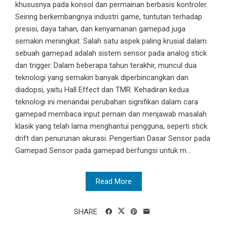
khususnya pada konsol dan permainan berbasis kontroler.
Seiring berkembangnya industri game, tuntutan terhadap
presisi, daya tahan, dan kenyamanan gamepad juga
semakin meningkat. Salah satu aspek paling krusial dalam
sebuah gamepad adalah sistem sensor pada analog stick
dan trigger. Dalam beberapa tahun terakhir, muncul dua
teknologi yang semakin banyak diperbincangkan dan
diadopsi, yaitu Hall Effect dan TMR. Kehadiran kedua
teknologi ini menandai perubahan signifikan dalam cara
gamepad membaca input pemain dan menjawab masalah
klasik yang telah lama menghantui pengguna, seperti stick
drift dan penurunan akurasi. Pengertian Dasar Sensor pada
Gamepad Sensor pada gamepad berfungsi untuk m...
Read More
SHARE