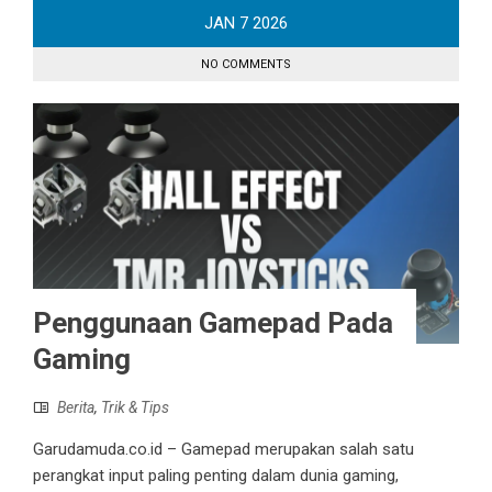
JAN
7
2026
NO COMMENTS
Penggunaan Gamepad Pada
Gaming
Berita
,
Trik & Tips
Garudamuda.co.id – Gamepad merupakan salah satu
perangkat input paling penting dalam dunia gaming,