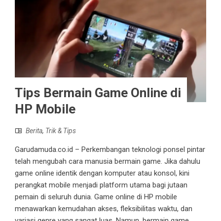
Tips Bermain Game Online di
HP Mobile
Berita
,
Trik & Tips
Garudamuda.co.id – Perkembangan teknologi ponsel pintar
telah mengubah cara manusia bermain game. Jika dahulu
game online identik dengan komputer atau konsol, kini
perangkat mobile menjadi platform utama bagi jutaan
pemain di seluruh dunia. Game online di HP mobile
menawarkan kemudahan akses, fleksibilitas waktu, dan
variasi genre yang sangat luas. Namun, bermain game