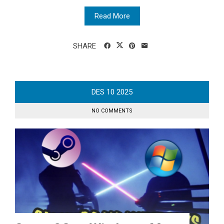
Read More
SHARE
DES
10
2025
NO COMMENTS