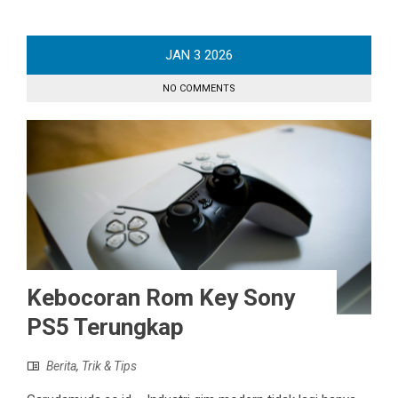
JAN
3
2026
NO COMMENTS
Kebocoran Rom Key Sony
PS5 Terungkap
Berita
,
Trik & Tips