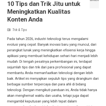
10 Tips dan Trik Jitu untuk
Meningkatkan Kualitas
Konten Anda
Trik & Tips
Pada tahun 2026, industri teknologi terus mengalami
evolusi yang cepat. Banyak inovasi baru yang muncul, dari
perangkat lunak yang meningkatkan efisiensi kerja hingga
aplikasi yang membuat kehidupan sehari-hari menjadi lebih
mudah. Di tengah pesatnya perkembangan ini, terdapat
sejumlah tips dan trik dari para profesional yang dapat
membantu Anda memanfaatkan teknologi dengan lebih
baik. Artikel ini menyajikan sepuluh tips yang dirangkum dari
berbagai sumber terpercaya dan para ahli di bidang
teknologi. Dengan mengikuti panduan ini, Anda tidak hanya
akan menghemat waktu dan usaha, tetapi juga dapat
mengambil keputusan yang lebih tepat dalam