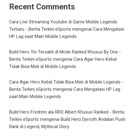
Recent Comments
Cara Live Streaming Youtube di Game Mobile Legends
Terbaru - Berita Terkini eSports
mengenai
Cara Mengatasi
HP Lag saat Main Mobile Legends
Build Hero Yin Tersakit di Mode Ranked Khusus By One -
Berita Terkini eSports
mengenai
Cara Agar Hero Kebal
Tidak Bisa Mati di Mobile Legends
Cara Agar Hero Kebal Tidak Bisa Mati di Mobile Legends -
Berita Terkini eSports
mengenai
Cara Mengatasi HP Lag
saat Main Mobile Legends
Build Hero Fredrinn ala RRQ Albert Khusus Ranked - Berita
Terkini eSports
mengenai
Build Hero Dyrroth Andalan Push
Rank di Legend, Mythical Glory