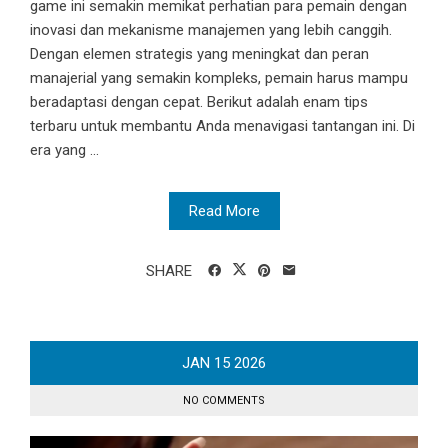
game ini semakin memikat perhatian para pemain dengan
inovasi dan mekanisme manajemen yang lebih canggih.
Dengan elemen strategis yang meningkat dan peran
manajerial yang semakin kompleks, pemain harus mampu
beradaptasi dengan cepat. Berikut adalah enam tips
terbaru untuk membantu Anda menavigasi tantangan ini. Di
era yang ...
Read More
SHARE
JAN
15
2026
NO COMMENTS