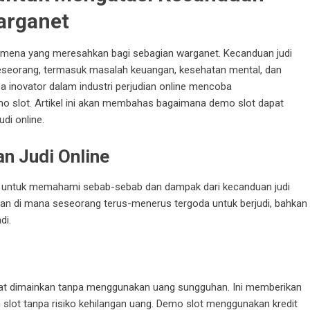
arganet
 fenomena yang meresahkan bagi sebagian warganet. Kecanduan judi
seseorang, termasuk masalah keuangan, kesehatan mental, dan
a inovator dalam industri perjudian online mencoba
mo slot. Artikel ini akan membahas bagaimana
demo slot
dapat
di online.
 Judi Online
g untuk memahami sebab-sebab dan dampak dari kecanduan judi
etan di mana seseorang terus-menerus tergoda untuk berjudi, bahkan
di.
apat dimainkan tanpa menggunakan uang sungguhan. Ini memberikan
lot tanpa risiko kehilangan uang. Demo slot menggunakan kredit