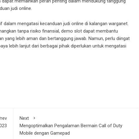
an dapat memainkan peran penting dalam mendukung tanggung
an judi online.
if dalam mengatasi kecanduan judi online di kalangan warganet.
gkan tanpa risiko finansial, demo slot dapat membantu
n yang lebih aman dan bertanggung jawab. Namun, perlu diingat
ya lebih lanjut dari berbagai pihak diperlukan untuk mengatasi
rev
Next
023
Mengoptimalkan Pengalaman Bermain Call of Duty
Mobile dengan Gamepad