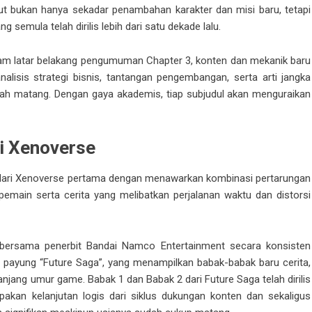
but bukan hanya sekadar penambahan karakter dan misi baru, tetapi
emula telah dirilis lebih dari satu dekade lalu.
m latar belakang pengumuman Chapter 3, konten dan mekanik baru
alisis strategi bisnis, tantangan pengembangan, serta arti jangka
dah matang. Dengan gaya akademis, tiap subjudul akan menguraikan
ri Xenoverse
s dari Xenoverse pertama dengan menawarkan kombinasi pertarungan
 pemain serta cerita yang melibatkan perjalanan waktu dan distorsi
bersama penerbit Bandai Namco Entertainment secara konsisten
payung “Future Saga”, yang menampilkan babak-babak baru cerita,
njang umur game. Babak 1 dan Babak 2 dari Future Saga telah dirilis
an kelanjutan logis dari siklus dukungan konten dan sekaligus