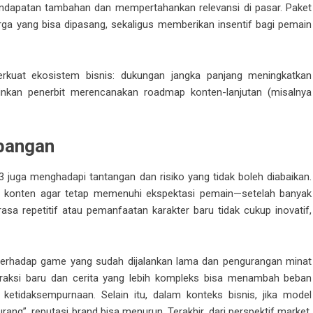
ndapatan tambahan dan mempertahankan relevansi di pasar. Paket
ga yang bisa dipasang, sekaligus memberikan insentif bagi pemain
erkuat ekosistem bisnis: dukungan jangka panjang meningkatkan
nkan penerbit merencanakan roadmap konten-lanjutan (misalnya
bangan
 juga menghadapi tantangan dan risiko yang tidak boleh diabaikan.
s konten agar tetap memenuhi ekspektasi pemain—setelah banyak
asa repetitif atau pemanfaatan karakter baru tidak cukup inovatif,
e) terhadap game yang sudah dijalankan lama dan pengurangan minat
nteraksi baru dan cerita yang lebih kompleks bisa menambah beban
tidaksempurnaan. Selain itu, dalam konteks bisnis, jika model
urang”, reputasi brand bisa menurun. Terakhir, dari perspektif market,