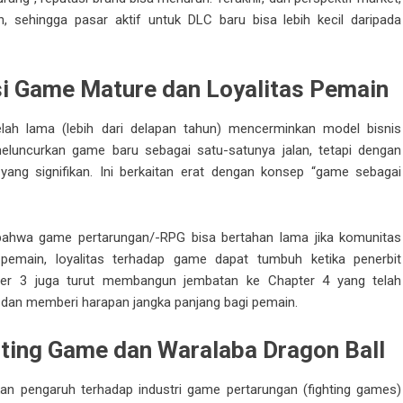
 sehingga pasar aktif untuk DLC baru bisa lebih kecil daripada
si Game Mature dan Loyalitas Pemain
h lama (lebih dari delapan tahun) mencerminkan model bisnis
 meluncurkan game baru sebagai satu-satunya jalan, tetapi dengan
ang signifikan. Ini berkaitan erat dengan konsep “game sebagai
i bahwa game pertarungan/-RPG bisa bertahan lama jika komunitas
i pemain, loyalitas terhadap game dapat tumbuh ketika penerbit
ter 3 juga turut membangun jembatan ke Chapter 4 yang telah
dan memberi harapan jangka panjang bagi pemain.
hting Game dan Waralaba Dragon Ball
ikan pengaruh terhadap industri game pertarungan (fighting games)