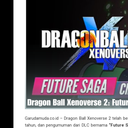
Garudamuda.co.id
– Dragon Ball Xenoverse 2 telah b
tahun, dan pengumuman dari DLC bernama
“Future 