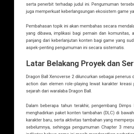
serta penerbit terhadap judul ini. Pengumuman terse
juga memperkuat keberlangsungan ekosistem game yang s
Pembahasan topik ini akan membahas secara mendala
yang dibawa, implikasi bagi pemain dan komunitas, an
panjang dari keberlanjutan konten bagi game yang su
aspek-penting pengumuman ini secara sistematis.
Latar Belakang Proyek dan Se
Dragon Ball Xenoverse 2 diluncurkan sebagai peneru
action dan elemen role-playing lewat karakter kreasi
sejarah dari waralaba Dragon Ball.
Dalam beberapa tahun terakhir, pengembang Dimps 
menghadirkan paket konten tambahan (DLC) di bawah 
karakter baru, serta aktivitas tambahan yang memperpa
sebelumnya, sehingga pengumuman Chapter 3 merupak