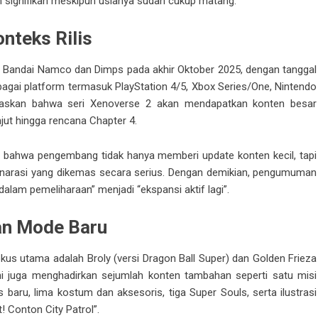
 signifikan meskipun usianya sudah cukup matang.
nteks Rilis
 Bandai Namco dan Dimps pada akhir Oktober 2025, dengan tanggal
agai platform termasuk PlayStation 4/5, Xbox Series/One, Nintendo
askan bahwa seri Xenoverse 2 akan mendapatkan konten besar
jut hingga rencana Chapter 4.
bahwa pengembang tidak hanya memberi update konten kecil, tapi
ta narasi yang dikemas secara serius. Dengan demikian, pengumuman
alam pemeliharaan” menjadi “ekspansi aktif lagi”.
dan Mode Baru
okus utama adalah Broly (versi Dragon Ball Super) dan Golden Frieza
et ini juga menghadirkan sejumlah konten tambahan seperti satu misi
 baru, lima kostum dan aksesoris, tiga Super Souls, serta ilustrasi
! Conton City Patrol”.