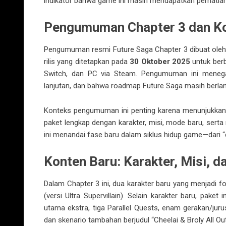
indikator bahwa game ini masih mendapatkan perhatian
Pengumuman Chapter 3 dan Ko
Pengumuman resmi Future Saga Chapter 3 dibuat oleh
rilis yang ditetapkan pada
30 Oktober 2025
untuk berb
Switch, dan PC via Steam. Pengumuman ini meneg
lanjutan, dan bahwa roadmap Future Saga masih berlan
Konteks pengumuman ini penting karena menunjukkan 
paket lengkap dengan karakter, misi, mode baru, ser
ini menandai fase baru dalam siklus hidup game—dari “d
Konten Baru: Karakter, Misi, 
Dalam Chapter 3 ini, dua karakter baru yang menjadi f
(versi Ultra Supervillain). Selain karakter baru, pak
utama ekstra, tiga Parallel Quests, enam gerakan/jurus
dan skenario tambahan berjudul “Cheelai & Broly All Out