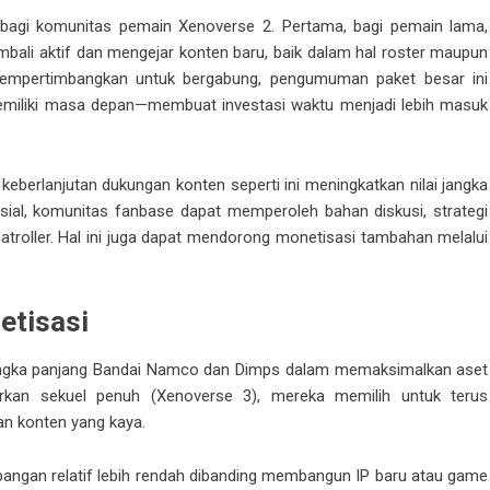
 bagi komunitas pemain Xenoverse 2. Pertama, bagi pemain lama,
ali aktif dan mengejar konten baru, baik dalam hal roster maupun
mempertimbangkan untuk bergabung, pengumuman paket besar ini
emiliki masa depan—membuat investasi waktu menjadi lebih masuk
eberlanjutan dukungan konten seperti ini meningkatkan nilai jangka
sosial, komunitas fanbase dapat memperoleh bahan diskusi, strategi
troller. Hal ini juga dapat mendorong monetisasi tambahan melalui
etisasi
gi jangka panjang Bandai Namco dan Dimps dalam memaksimalkan aset
curkan sekuel penuh (Xenoverse 3), mereka memilih untuk terus
n konten yang kaya.
mbangan relatif lebih rendah dibanding membangun IP baru atau game