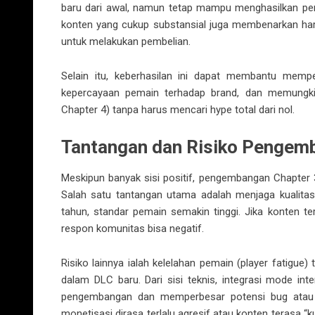
baru dari awal, namun tetap mampu menghasilkan pe
konten yang cukup substansial juga membenarkan har
untuk melakukan pembelian.
Selain itu, keberhasilan ini dapat membantu memp
kepercayaan pemain terhadap brand, dan memungki
Chapter 4) tanpa harus mencari hype total dari nol.
Tantangan dan Risiko Pengem
Meskipun banyak sisi positif, pengembangan Chapter 3
Salah satu tantangan utama adalah menjaga kualita
tahun, standar pemain semakin tinggi. Jika konten ter
respon komunitas bisa negatif.
Risiko lainnya ialah kelelahan pemain (player fatigu
dalam DLC baru. Dari sisi teknis, integrasi mode i
pengembangan dan memperbesar potensi bug atau ke
monetisasi dirasa terlalu agresif atau konten terasa “k