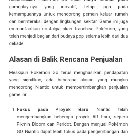
gameplay-nya yang inovatif, tetapi juga pada
kemampuannya untuk mendorong pemain keluar rumah
dan berinteraksi dengan lingkungan sekitar. Game ini juga
memanfaatkan nostalgia akan franchise Pokémon, yang
telah menjadi bagian dari budaya pop selama lebih dari dua
dekade.
Alasan di Balik Rencana Penjualan
Meskipun Pokemon Go terus menghasilkan pendapatan
yang signifikan, ada beberapa alasan yang mungkin
mendorong Niantic untuk mempertimbangkan penjualan
game ini:
Fokus pada Proyek Baru
: Niantic telah
mengembangkan beberapa proyek AR baru, seperti
Pikmin Bloom dan Peridot. Dengan menjual Pokémon
GO, Niantic dapat lebih fokus pada pengembangan dan