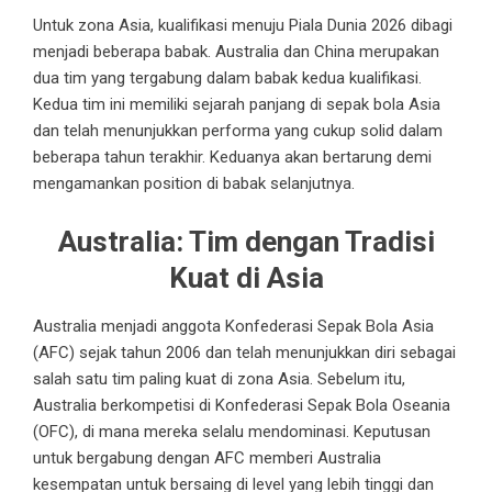
Untuk zona Asia, kualifikasi menuju Piala Dunia 2026 dibagi
menjadi beberapa babak. Australia dan China merupakan
dua tim yang tergabung dalam babak kedua kualifikasi.
Kedua tim ini memiliki sejarah panjang di sepak bola Asia
dan telah menunjukkan performa yang cukup solid dalam
beberapa tahun terakhir. Keduanya akan bertarung demi
mengamankan position di babak selanjutnya.
Australia: Tim dengan Tradisi
Kuat di Asia
Australia menjadi anggota Konfederasi Sepak Bola Asia
(AFC) sejak tahun 2006 dan telah menunjukkan diri sebagai
salah satu tim paling kuat di zona Asia. Sebelum itu,
Australia berkompetisi di Konfederasi Sepak Bola Oseania
(OFC), di mana mereka selalu mendominasi. Keputusan
untuk bergabung dengan AFC memberi Australia
kesempatan untuk bersaing di level yang lebih tinggi dan