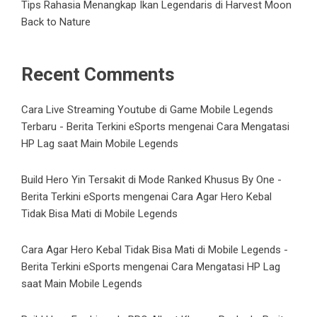
Tips Rahasia Menangkap Ikan Legendaris di Harvest Moon
Back to Nature
Recent Comments
Cara Live Streaming Youtube di Game Mobile Legends
Terbaru - Berita Terkini eSports
mengenai
Cara Mengatasi
HP Lag saat Main Mobile Legends
Build Hero Yin Tersakit di Mode Ranked Khusus By One -
Berita Terkini eSports
mengenai
Cara Agar Hero Kebal
Tidak Bisa Mati di Mobile Legends
Cara Agar Hero Kebal Tidak Bisa Mati di Mobile Legends -
Berita Terkini eSports
mengenai
Cara Mengatasi HP Lag
saat Main Mobile Legends