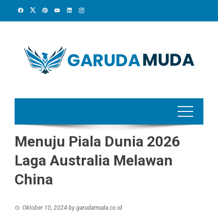
Skip
to
content
Menuju Piala Dunia 2026
Laga Australia Melawan
China
Oktober 10, 2024
by
garudamuda.co.id