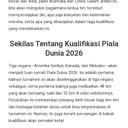
besar dari Asia, yakni Australia dan China. Dalam artikel ini,
kita akan mengulas bagaimana kedua tim tersebut
mempersiapkan diri, apa saja kekuatan dan kelemahan
mereka, serta apa yang diharapkan dalam laga kualifikasi
yang mendebarkan ini.
Sekilas Tentang Kualifikasi Piala
Dunia 2026
Tiga negara—Amerika Serikat, Kanada, dan Meksiko—akan
menjadi tuan rumah Piala Dunia 2026. Ini adalah pertama
kalinya turnamen ini akan diselenggarakan di tiga negara
sekaligus, serta pertama kalinya juga melibatkan 48 tim
yang akan bersaing, naik dari 32 tim di edisi sebelumnya.
Perubahan ini memberikan peluang lebih besar bagi tim-tim
dari berbagai belahan dunia untuk bisa berpartisipasi di
turnamen ini. Namun, itu juga berarti persaingan di babak
kualifikasi akan semakin ketat.