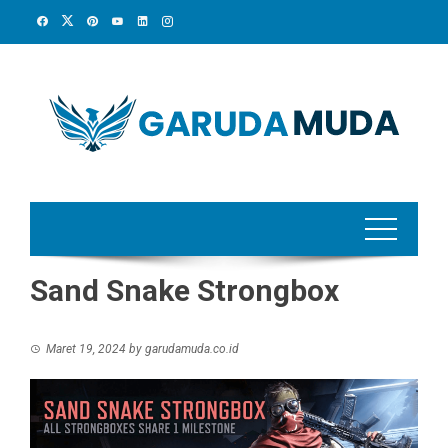
Skip
to
content
Sand Snake Strongbox
Maret 19, 2024
by
garudamuda.co.id