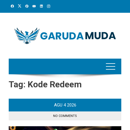
Skip
to
content
Tag:
Kode Redeem
AGU
4
2026
NO COMMENTS