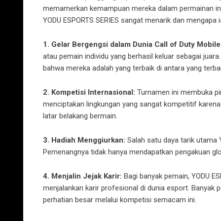
memamerkan kemampuan mereka dalam permainan ini. Be
YODU ESPORTS SERIES sangat menarik dan mengapa ia 
1. Gelar Bergengsi dalam Dunia Call of Duty Mobile
atau pemain individu yang berhasil keluar sebagai juara
bahwa mereka adalah yang terbaik di antara yang terba
2. Kompetisi Internasional:
Turnamen ini membuka pint
menciptakan lingkungan yang sangat kompetitif karen
latar belakang bermain.
3. Hadiah Menggiurkan:
Salah satu daya tarik utama
Pemenangnya tidak hanya mendapatkan pengakuan global
4. Menjalin Jejak Karir:
Bagi banyak pemain, YODU ES
menjalankan karir profesional di dunia esport. Banyak
perhatian besar melalui kompetisi semacam ini.