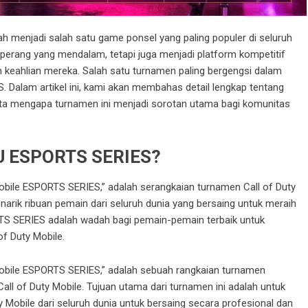
lah menjadi salah satu game ponsel yang paling populer di seluruh
perang yang mendalam, tetapi juga menjadi platform kompetitif
 keahlian mereka. Salah satu turnamen paling bergengsi dalam
 Dalam artikel ini, kami akan membahas detail lengkap tentang
erta mengapa turnamen ini menjadi sorotan utama bagi komunitas
DU ESPORTS SERIES?
bile ESPORTS SERIES,” adalah serangkaian turnamen Call of Duty
arik ribuan pemain dari seluruh dunia yang bersaing untuk meraih
TS SERIES adalah wadah bagi pemain-pemain terbaik untuk
f Duty Mobile.
obile ESPORTS SERIES,” adalah sebuah rangkaian turnamen
all of Duty Mobile. Tujuan utama dari turnamen ini adalah untuk
Mobile dari seluruh dunia untuk bersaing secara profesional dan