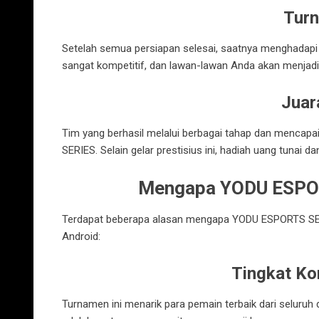
Tur
Setelah semua persiapan selesai, saatnya menghadap
sangat kompetitif, dan lawan-lawan Anda akan menjadi 
Juar
Tim yang berhasil melalui berbagai tahap dan mencap
SERIES. Selain gelar prestisius ini, hadiah uang tunai 
Mengapa YODU ESPOR
Terdapat beberapa alasan mengapa YODU ESPORTS SE
Android:
Tingkat Ko
Turnamen ini menarik para pemain terbaik dari seluru