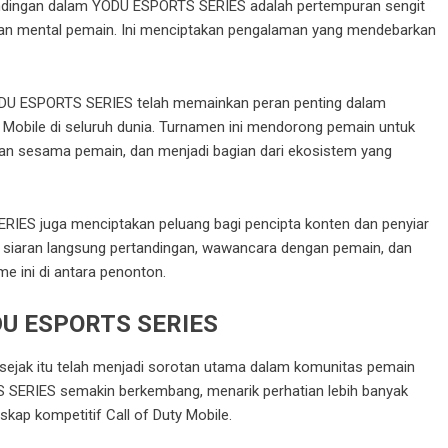
ndingan dalam YODU ESPORTS SERIES adalah pertempuran sengit
an mental pemain. Ini menciptakan pengalaman yang mendebarkan
U ESPORTS SERIES telah memainkan peran penting dalam
obile di seluruh dunia. Turnamen ini mendorong pemain untuk
ngan sesama pemain, dan menjadi bagian dari ekosistem yang
ES juga menciptakan peluang bagi pencipta konten dan penyiar
i siaran langsung pertandingan, wawancara dengan pemain, dan
e ini di antara penonton.
DU ESPORTS SERIES
 sejak itu telah menjadi sorotan utama dalam komunitas pemain
 SERIES semakin berkembang, menarik perhatian lebih banyak
kap kompetitif Call of Duty Mobile.