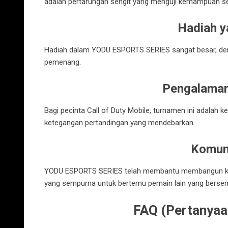
adalah pertarungan sengit yang menguji kemampuan se
Hadiah y
Hadiah dalam YODU ESPORTS SERIES sangat besar, den
pemenang.
Pengalaman
Bagi pecinta Call of Duty Mobile, turnamen ini adalah
ketegangan pertandingan yang mendebarkan.
Komuni
YODU ESPORTS SERIES telah membantu membangun komuni
yang sempurna untuk bertemu pemain lain yang bersem
FAQ (Pertanyaan