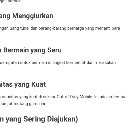
jati pemain.
ang Menggiurkan
gan uang tunai dan barang-barang berharga yang menanti para
 Bermain yang Seru
 kesempatan untuk bermain di tingkat kompetitif dan merasakan
tas yang Kuat
tas yang kuat di sekitar Call of Duty Mobile. Ini adalah tempat
angat tentang game ini.
 yang Sering Diajukan)