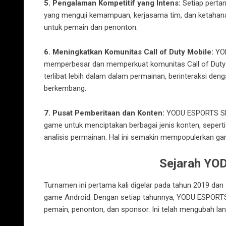
5. Pengalaman Kompetitif yang Intens:
Setiap perta
yang menguji kemampuan, kerjasama tim, dan ketahan
untuk pemain dan penonton.
6. Meningkatkan Komunitas Call of Duty Mobile:
YOD
memperbesar dan memperkuat komunitas Call of Duty M
terlibat lebih dalam dalam permainan, berinteraksi de
berkembang.
7. Pusat Pemberitaan dan Konten:
YODU ESPORTS SERI
game untuk menciptakan berbagai jenis konten, sepert
analisis permainan. Hal ini semakin mempopulerkan gam
Sejarah YO
Turnamen ini pertama kali digelar pada tahun 2019 dan
game Android. Dengan setiap tahunnya, YODU ESPORTS
pemain, penonton, dan sponsor. Ini telah mengubah lans