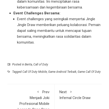
dalam komunitas. Ini menciptakan rasa
kebersamaan dan kegembiraan bersama.
Event Challenges Bersama:
Event challenges yang seringkali menyertai Jingle
Jingle Draw memberikan peluang kolaborasi. Pemain
dapat saling membantu untuk mencapai tujuan
bersama, meningkatkan rasa solidaritas dalam
komunitas.
Posted in
Berita
,
Call of Duty
Tagged
Call Of Duty Mobile
,
Game Android Terbaik
,
Game Call Of Duty
Prev
Next
Menjadi Joki
Infernal Circle Draw
Profesional Mobile