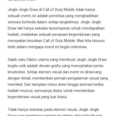
Jingle Jingle Draw di Call of Duty Mobile tidak hanya
sebuah event; ini adalah peristiwa yang menghadirkan
sensasi berbeda dalam setiap langkahnya. Jingle Jingle
Draw tak hanya sekadar kesempatan untuk mendapatkan
hadiah, melainkan sebuah perayaan kegembiraan yang
merayakan keunikan Call of Duty Mobile. Mari kita telusuri
lebih dalam mengapa event ini begitu istimewa.
Salah satu faktor utama yang membuat Jingle Jingle Draw
begitu unik adalah desain grafis yang menciptakan pesta
kreativitas. Setiap elemen visual dari event ini dirancang
dengan detail, memberikan pemain pengalaman visual yang
memikat. Dari tampilan menu draw hingga animasi ketika
hadiah muncul, semuanya diatur untuk memberikan
kegembiraan visual yang luar biasa.
Tidak hanya terbatas pada elemen visual, Jingle Jingle
Draw juga membawa pemain ke dalam atmosfer liburan