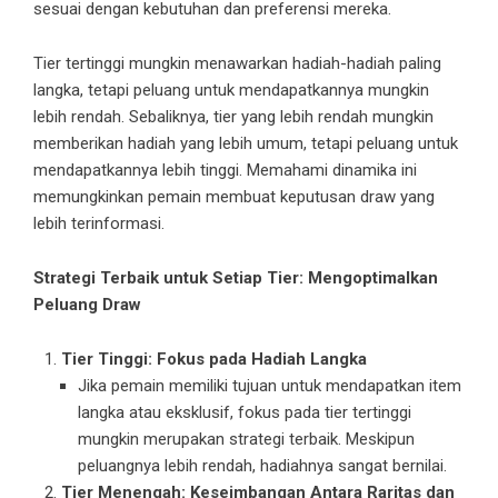
sesuai dengan kebutuhan dan preferensi mereka.
Tier tertinggi mungkin menawarkan hadiah-hadiah paling
langka, tetapi peluang untuk mendapatkannya mungkin
lebih rendah. Sebaliknya, tier yang lebih rendah mungkin
memberikan hadiah yang lebih umum, tetapi peluang untuk
mendapatkannya lebih tinggi. Memahami dinamika ini
memungkinkan pemain membuat keputusan draw yang
lebih terinformasi.
Strategi Terbaik untuk Setiap Tier: Mengoptimalkan
Peluang Draw
Tier Tinggi: Fokus pada Hadiah Langka
Jika pemain memiliki tujuan untuk mendapatkan item
langka atau eksklusif, fokus pada tier tertinggi
mungkin merupakan strategi terbaik. Meskipun
peluangnya lebih rendah, hadiahnya sangat bernilai.
Tier Menengah: Keseimbangan Antara Raritas dan