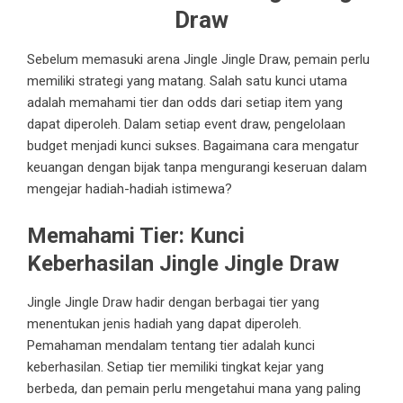
Draw
Sebelum memasuki arena Jingle Jingle Draw, pemain perlu
memiliki strategi yang matang. Salah satu kunci utama
adalah memahami tier dan odds dari setiap item yang
dapat diperoleh. Dalam setiap event draw, pengelolaan
budget menjadi kunci sukses. Bagaimana cara mengatur
keuangan dengan bijak tanpa mengurangi keseruan dalam
mengejar hadiah-hadiah istimewa?
Memahami Tier: Kunci
Keberhasilan Jingle Jingle Draw
Jingle Jingle Draw hadir dengan berbagai tier yang
menentukan jenis hadiah yang dapat diperoleh.
Pemahaman mendalam tentang tier adalah kunci
keberhasilan. Setiap tier memiliki tingkat kejar yang
berbeda, dan pemain perlu mengetahui mana yang paling