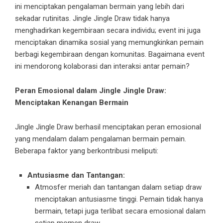
ini menciptakan pengalaman bermain yang lebih dari
sekadar rutinitas. Jingle Jingle Draw tidak hanya
menghadirkan kegembiraan secara individu; event ini juga
menciptakan dinamika sosial yang memungkinkan pemain
berbagi kegembiraan dengan komunitas. Bagaimana event
ini mendorong kolaborasi dan interaksi antar pemain?
Peran Emosional dalam Jingle Jingle Draw:
Menciptakan Kenangan Bermain
Jingle Jingle Draw berhasil menciptakan peran emosional
yang mendalam dalam pengalaman bermain pemain.
Beberapa faktor yang berkontribusi meliputi:
Antusiasme dan Tantangan:
Atmosfer meriah dan tantangan dalam setiap draw
menciptakan antusiasme tinggi. Pemain tidak hanya
bermain, tetapi juga terlibat secara emosional dalam
setiap momen draw.