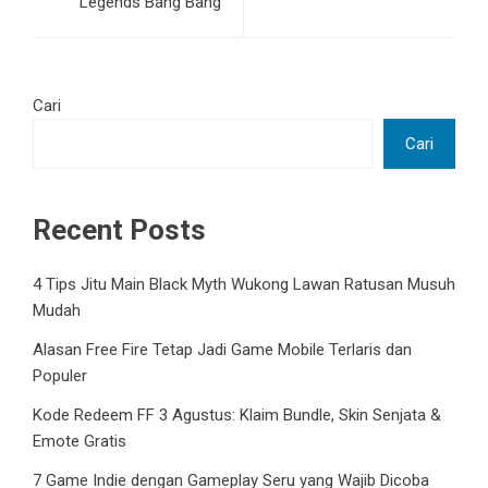
Legends Bang Bang
Cari
Cari
Recent Posts
4 Tips Jitu Main Black Myth Wukong Lawan Ratusan Musuh
Mudah
Alasan Free Fire Tetap Jadi Game Mobile Terlaris dan
Populer
Kode Redeem FF 3 Agustus: Klaim Bundle, Skin Senjata &
Emote Gratis
7 Game Indie dengan Gameplay Seru yang Wajib Dicoba